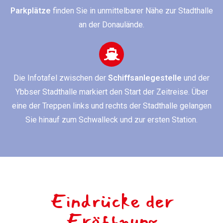
Parkplätze
finden Sie in unmittelbarer Nähe zur Stadthalle
an der Donaulände.
Die Infotafel zwischen der
Schiffsanlegestelle
und der
Ybbser Stadthalle markiert den Start der Zeitreise. Über
eine der Treppen links und rechts der Stadthalle gelangen
Sie hinauf zum Schwalleck und zur ersten Station.
Eindrücke der
Eröffnung