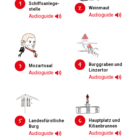
1
Schiffs­anlege­
2
Weinmaut
stelle
Audioguide
Audioguide
4
3
Burg­graben und
Mozartsaal
Linzertor
Audioguide
Audioguide
6
5
Haupt­platz und
Landes­fürstliche
Kilian­brunnen
Burg
Audioguide
Audioguide