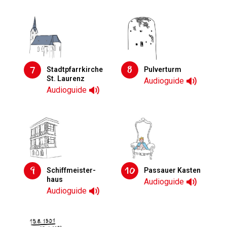
7
8
Stadt­pfarrkirche
Pulverturm
St. Laurenz
Audioguide
Audioguide
9
10
Schiff­meister­
Passauer Kasten
haus
Audioguide
Audioguide